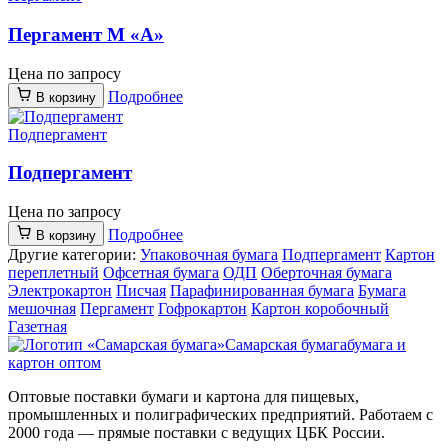
Пергамент М «А»
Цена по запросу
Подробнее
В корзину
Подпергамент
Подпергамент
Цена по запросу
Подробнее
В корзину
Другие категории:
Упаковочная бумага
Подпергамент
Картон
переплетный
Офсетная бумага
ОДП
Оберточная бумага
Электрокартон
Писчая
Парафинированная бумага
Бумага
мешочная
Пергамент
Гофрокартон
Картон коробочный
Газетная
Самарская бумага
бумага и
картон оптом
Оптовые поставки бумаги и картона для пищевых,
промышленных и полиграфических предприятий. Работаем с
2000 года — прямые поставки с ведущих ЦБК России.