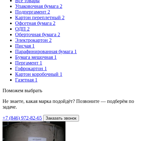
Все товары
Упаковочная бумага
2
Подпергамент
2
Картон переплетный
2
Офсетная бумага
2
ОДП
2
Оберточная бумага
2
Электрокартон
2
Писчая
1
Парафинированная бумага
1
Бумага мешочная
1
Пергамент
1
Гофрокартон
1
Картон коробочный
1
Газетная
1
Поможем выбрать
Не знаете, какая марка подойдёт? Позвоните — подберём по
задаче.
+7 (846) 972-82-65
Заказать звонок