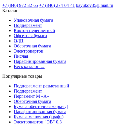
+7 (846) 972-82-65
+7 (846) 274-04-41
kayukov35@mail.ru
Каталог
Упаковочная бумага
Подпергамент
Картон переплетный
Офсетная бумага
ОДП
Оберточная бумага
Электрокартон
Писчая
Парафинированная бумага
Весь каталог →
Популярные товары
Подпергамент размотанный
Подпергамент
Пергамент М «А»
Оберточная бумага
Бумага оберточная марки Д
Парафинированная бумага
Бумага мешочная (крафт)
Электрокартон "ЭВ" 0,3